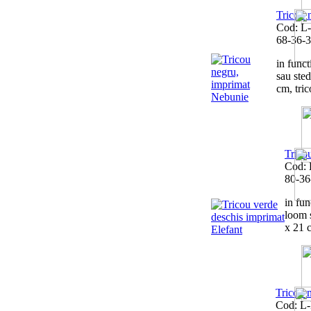
Tricou 
Cod: L
68-36-
in funct
sau ste
cm, tric
Trico
Cod: 
80-36
in fun
loom 
x 21 c
Tricou 
Cod: L