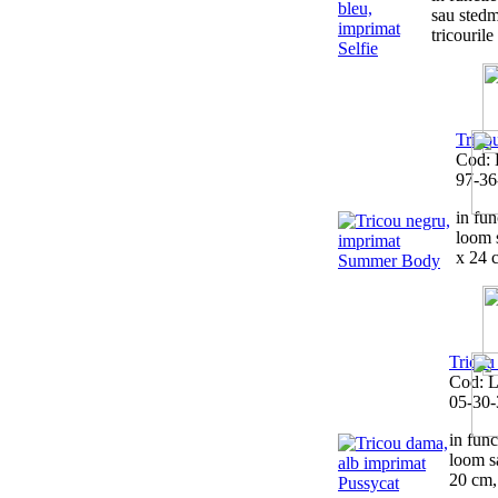
sau stedm
tricourile 
Trico
Cod: 
97-36
in fun
loom 
x 24 c
Tricou
Cod: 
05-30-
in func
loom s
20 cm, 