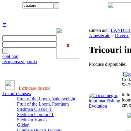
☰
sunteti aici:
LANDER Ma
Amestecate
»
Diverse
0
Tricouri 
cont nou
recupereaza parola
Produse disponibile:
Tric
Cod:
98-3
Lichidare de stoc
Tricouri Unisex
in fu
Fruit of the Loom, Valueweight
loom
Fruit of the Loom, Premium
cm x 
Stedman Classic-T
Stedman Comfort-T
Stedman V-neck
Gildan
Ultimele Bucati Tricouri