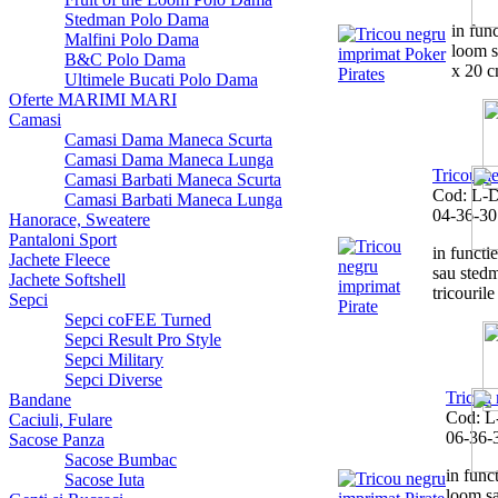
Stedman Polo Dama
in func
Malfini Polo Dama
loom s
B&C Polo Dama
x 20 cm
Ultimele Bucati Polo Dama
Oferte MARIMI MARI
Camasi
Camasi Dama Maneca Scurta
Camasi Dama Maneca Lunga
Tricou ne
Camasi Barbati Maneca Scurta
Cod: L-
Camasi Barbati Maneca Lunga
04-36-30
Hanorace, Sweatere
Pantaloni Sport
in functie
Jachete Fleece
sau stedm
Jachete Softshell
tricourile
Sepci
Sepci coFEE Turned
Sepci Result Pro Style
Sepci Military
Sepci Diverse
Tricou 
Bandane
Cod: L
Caciuli, Fulare
06-36-
Sacose Panza
Sacose Bumbac
in funct
Sacose Iuta
loom sa