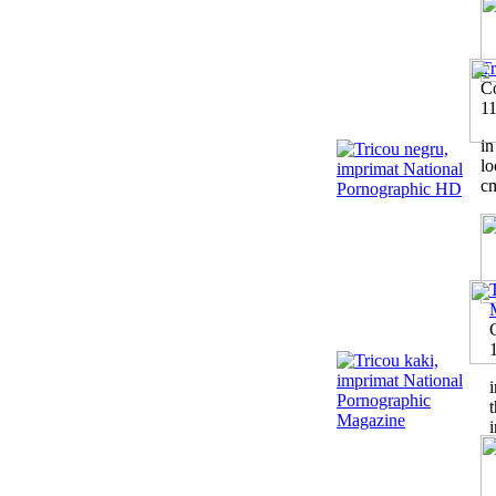
Tr
C
1
in
lo
cm
i