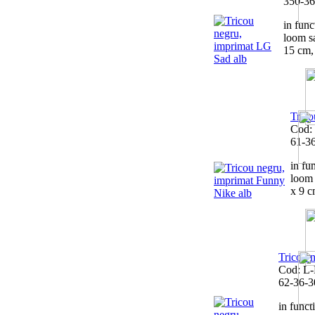
350-36
in funct
loom s
15 cm, 
Trico
Cod:
61-3
in fun
loom 
x 9 cm
Tricou 
Cod: L
62-36-3
in functi