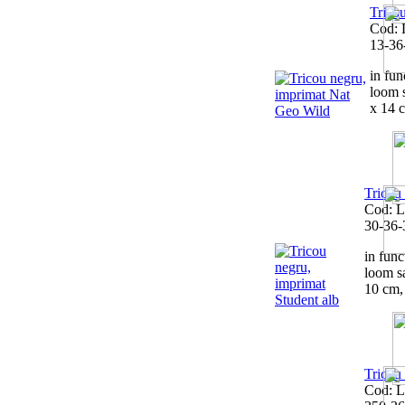
Trico
Cod: 
13-36
in func
loom 
x 14 c
Tricou
Cod: 
30-36-
in funct
loom s
10 cm, 
Tricou
Cod: 