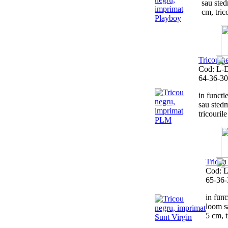
sau sted
cm, trico
Tricou n
Cod: L-
64-36-30
in functie
sau sted
tricourile
Tricou
Cod: 
65-36-
in func
loom s
5 cm, t