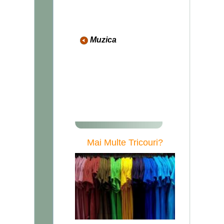
Danger
Cranii
Hooligans
Diverse
Muzica
AC/DC
Michael Jackson
DJ
Metallica
Manowar
Diverse
Mai Multe Tricouri?