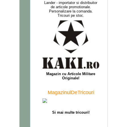
Lander - importator si distribuitor
de articole promotionale.
Personalizare la comanda.
Tricouri pe stoc.
M
agazin
cu A
rticole
M
ilitare
O
riginale!
MagazinulDeTricouri
Si mai multe tricouri!