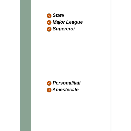
Armament
Diverse Army
State
Major League
Supereroi
Batman
Superman
Punisher
Spiderman
Flash
Green Lantern
X-MEN
Captain Marvel
Captain America
Personalitati
Amestecate
Funny Couple
Calculatoare
Amuzante
Marijuana
Bere
1 Martie
Mickey