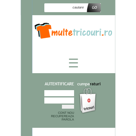
☰
0
CONT NOU
RECUPEREAZA
PAROLA