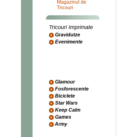
Magazinul de
Tricouri
Tricouri Imprimate
Gravidutze
Evenimente
Aniversari
Casatorie
Indragostiti
Sfarsitul Lumii
Halloween
Craciun
Glamour
Fosforescente
Biciclete
Star Wars
Keep Calm
Games
Army
Trupe speciale
US Army