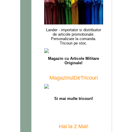
Lander - importator si distribuitor
de articole promotionale.
Personalizare la comanda.
Tricouri pe stoc.
M
agazin
cu A
rticole
M
ilitare
O
riginale!
MagazinulDeTricouri
Si mai multe tricouri!
Hai la 2 Mai!