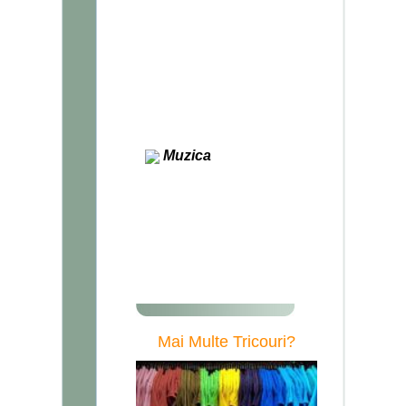
Amuzante
Marijuana
Bere
1 Martie
Mickey
Danger
Cranii
Hooligans
Diverse
Muzica
AC/DC
Michael Jackson
DJ
Metallica
Manowar
Diverse
Mai Multe Tricouri?