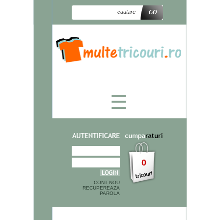
☰
0
CONT NOU
RECUPEREAZA
PAROLA