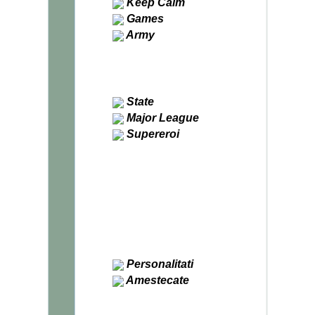
Keep Calm
Games
Army
Trupe speciale
US Army
Armament
Diverse Army
State
Major League
Supereroi
Batman
Superman
Punisher
Spiderman
Flash
Green Lantern
X-MEN
Captain Marvel
Captain America
Personalitati
Amestecate
Funny Couple
Calculatoare