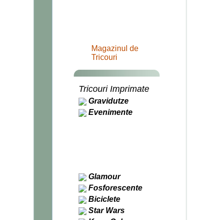
Magazinul de
Tricouri
Tricouri Imprimate
Gravidutze
Evenimente
Aniversari
Casatorie
Indragostiti
Sfarsitul Lumii
Halloween
Craciun
Glamour
Fosforescente
Biciclete
Star Wars